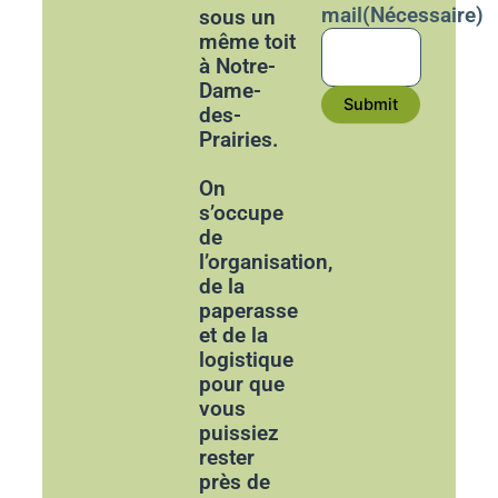
mail
(Nécessaire)
sous un
même toit
à Notre-
Dame-
Submit
des-
Prairies.
On
s’occupe
de
l’organisation,
de la
paperasse
et de la
logistique
pour que
vous
puissiez
rester
près de