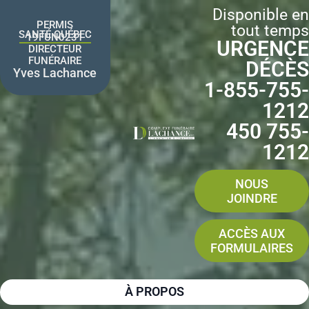
Aller
Disponible en
au
PERMIS
tout temps
contenu
SANTÉ QUÉBEC
19FUN0231
URGENCE
DIRECTEUR
FUNÉRAIRE
DÉCÈS
Yves Lachance
1-855-755-
1212
450 755-
1212
NOUS
JOINDRE
ACCÈS AUX
FORMULAIRES
À PROPOS