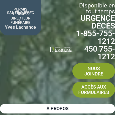
Aller
Disponible en
au
PERMIS
tout temps
contenu
SANTÉ QUÉBEC
19FUN0231
URGENCE
DIRECTEUR
FUNÉRAIRE
DÉCÈS
Yves Lachance
1-855-755-
1212
450 755-
1212
NOUS
JOINDRE
ACCÈS AUX
FORMULAIRES
À PROPOS