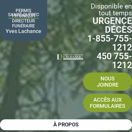
Aller
Disponible en
au
PERMIS
tout temps
contenu
SANTÉ QUÉBEC
19FUN0231
URGENCE
DIRECTEUR
FUNÉRAIRE
DÉCÈS
Yves Lachance
1-855-755-
1212
450 755-
1212
NOUS
JOINDRE
ACCÈS AUX
FORMULAIRES
À PROPOS