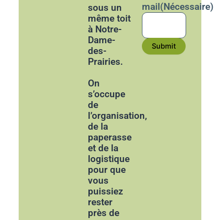
mail
(Nécessaire)
sous un
même toit
à Notre-
Dame-
Submit
des-
Prairies.
On
s’occupe
de
l’organisation,
de la
paperasse
et de la
logistique
pour que
vous
puissiez
rester
près de