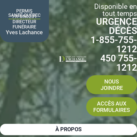
Aller
Disponible en
au
PERMIS
tout temps
contenu
SANTÉ QUÉBEC
19FUN0231
URGENCE
DIRECTEUR
FUNÉRAIRE
DÉCÈS
Yves Lachance
1-855-755-
1212
450 755-
1212
NOUS
JOINDRE
ACCÈS AUX
FORMULAIRES
À PROPOS