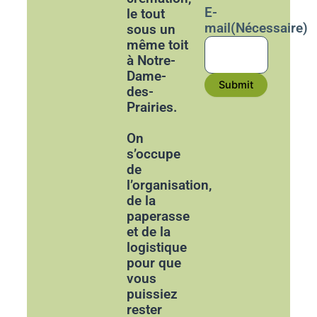
E-
le tout
mail
(Nécessaire)
sous un
même toit
à Notre-
Dame-
Submit
des-
Prairies.
On
s’occupe
de
l’organisation,
de la
paperasse
et de la
logistique
pour que
vous
puissiez
rester