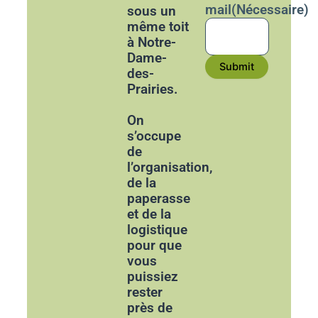
mail
(Nécessaire)
sous un
même toit
à Notre-
Dame-
Submit
des-
Prairies.
On
s’occupe
de
l’organisation,
de la
paperasse
et de la
logistique
pour que
vous
puissiez
rester
près de