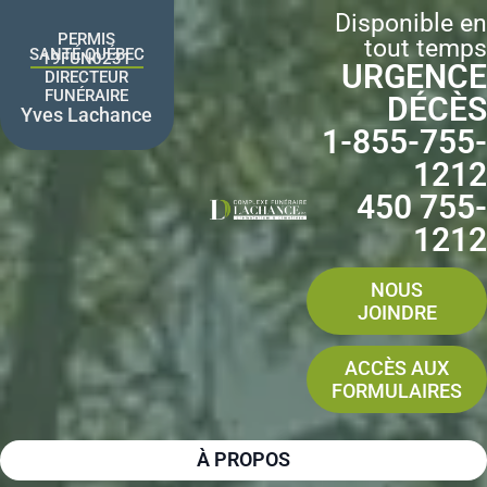
Aller
Disponible en
au
PERMIS
tout temps
contenu
SANTÉ QUÉBEC
19FUN0231
URGENCE
DIRECTEUR
FUNÉRAIRE
DÉCÈS
Yves Lachance
1-855-755-
1212
450 755-
1212
NOUS
JOINDRE
ACCÈS AUX
FORMULAIRES
À PROPOS