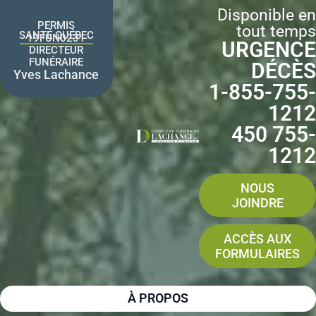
Aller
Disponible en
au
PERMIS
tout temps
contenu
SANTÉ QUÉBEC
19FUN0231
URGENCE
DIRECTEUR
FUNÉRAIRE
DÉCÈS
Yves Lachance
1-855-755-
1212
450 755-
1212
NOUS
JOINDRE
ACCÈS AUX
FORMULAIRES
À PROPOS