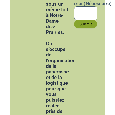
mail
(Nécessaire)
sous un
même toit
à Notre-
Dame-
Submit
des-
Prairies.
On
s’occupe
de
l’organisation,
de la
paperasse
et de la
logistique
pour que
vous
puissiez
rester
près de