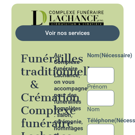
Voir nos services
Funérailles
Au
Nom
(Nécessaire)
Complexe
traditionnelles
funéraire
Lachance
,
&
on vous
Prénom
accompagne
Crémation
pour des
funérailles
Complexe
complètes
Nom
: salon,
funéraire
Téléphone
(Nécess
cérémonie,
hommages
et