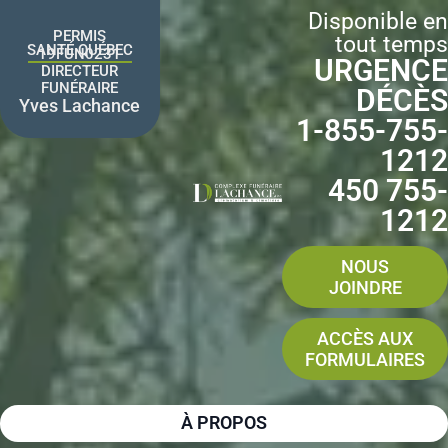
Aller
Disponible en
au
PERMIS
tout temps
contenu
SANTÉ QUÉBEC
19FUN0231
URGENCE
DIRECTEUR
FUNÉRAIRE
DÉCÈS
Yves Lachance
1-855-755-
1212
450 755-
1212
NOUS
JOINDRE
ACCÈS AUX
FORMULAIRES
À PROPOS