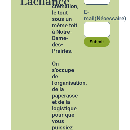
Lachance
crémation,
E-
le tout
mail
(Nécessaire)
sous un
même toit
à Notre-
Dame-
Submit
des-
Prairies.
On
s’occupe
de
l’organisation,
de la
paperasse
et de la
logistique
pour que
vous
puissiez