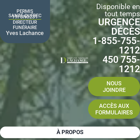
Aller
Disponible en
au
PERMIS
tout temps
contenu
SANTÉ QUÉBEC
19FUN0231
URGENCE
DIRECTEUR
FUNÉRAIRE
DÉCÈS
Yves Lachance
1-855-755-
1212
450 755-
1212
NOUS
JOINDRE
ACCÈS AUX
FORMULAIRES
À PROPOS